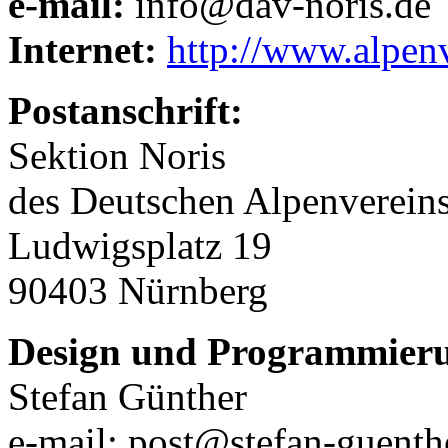
e-mail:
info@dav-noris.de
Internet:
http://www.alpenv
Postanschrift:
Sektion Noris
des Deutschen Alpenvereins
Ludwigsplatz 19
90403 Nürnberg
Design und Programmier
Stefan Günther
e-mail: post@stefan-guenth