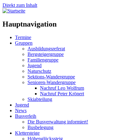
Direkt zum Inhalt
Hauptnavigation
Termine
Gruppen
Ausbildungsreferat
Bergsteigergruppe
Familiengruppe
Jugend
Naturschutz
Sektions-Wandergruppe
Senioren-Wandergruppe
Nachruf Leo Wolfrum
Nachruf Peter Krönert
Skiabteilung
Jugend
News
Busverleih
Die Busverwaltung informiert!
Busbelegung
Klettersteige
Höhenglückssteig