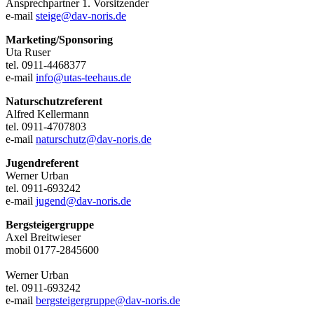
Ansprechpartner 1. Vorsitzender
e-mail
steige@dav-noris.de
Marketing/Sponsoring
Uta Ruser
tel. 0911-4468377
e-mail
info@utas-teehaus.de
Naturschutzreferent
Alfred Kellermann
tel. 0911-4707803
e-mail
naturschutz@dav-noris.de
Jugendreferent
Werner Urban
tel. 0911-693242
e-mail
jugend@dav-noris.de
Bergsteigergruppe
Axel Breitwieser
mobil 0177-2845600
Werner Urban
tel. 0911-693242
e-mail
bergsteigergruppe@dav-noris.de