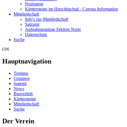
Norissteig
Klettersteige im Hirschbachtal - Corona Information
Mitgliedschaft
Info's zur Mitgliedschaft
Satzung
Aufnahmeantrag Sektion Noris
Datenschutz
Suche
ON
Hauptnavigation
Termine
Gruppen
Jugend
News
Busverleih
Klettersteige
Mitgliedschaft
Suche
Der Verein