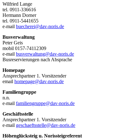
Wilfried Lange
tel. 0911-336616
Hermann Dorner
tel. 0911-5441655
e-mail
buecherei@dav-noris.de
Busverwaltung
Peter Geis
mobil 0157-74112309
e-mail
busverwaltung@dav-noris.de
Busreservierungen nach Absprache
Homepage
Ansprechpartner 1. Vorsitzender
email
homepage@dav-noris.de
Familiengruppe
n.n.
e-mail
familiengruppe@dav-noris.de
Geschäftsstelle
Ansprechpartner 1. Vorsitzender
e-mail
geschaeftsstelle@dav-noris.de
Höhenglücksteig u. Norissteigreferent