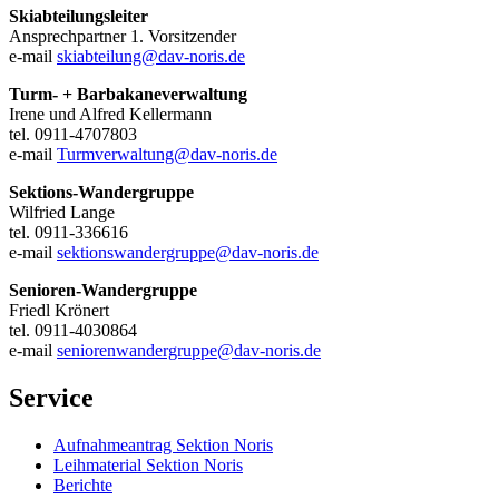
Skiabteilungsleiter
Ansprechpartner 1. Vorsitzender
e-mail
skiabteilung@dav-noris.de
Turm- + Barbakaneverwaltung
Irene und Alfred Kellermann
tel. 0911-4707803
e-mail
Turmverwaltung@dav-noris.de
Sektions-Wandergruppe
Wilfried Lange
tel. 0911-336616
e-mail
sektionswandergruppe@dav-noris.de
Senioren-Wandergruppe
Friedl Krönert
tel. 0911-4030864
e-mail
seniorenwandergruppe@dav-noris.de
Service
Aufnahmeantrag Sektion Noris
Leihmaterial Sektion Noris
Berichte